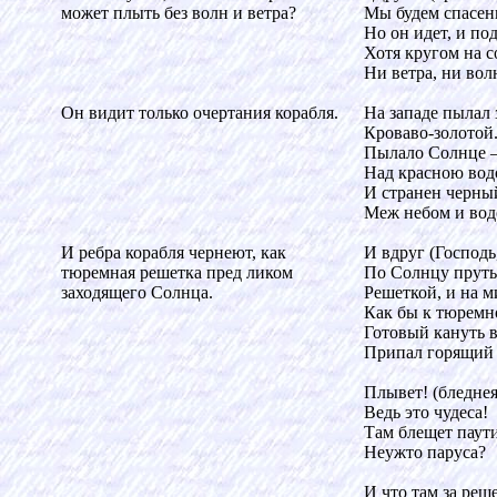
может плыть без волн и ветра?
Мы будем спасен
Но он идет, и по
Хотя кругом на 
Ни ветра, ни вол
Он видит только очертания корабля.
На западе пылал 
Кроваво-золотой
Пылало Солнце 
Над красною вод
И странен черны
Меж небом и вод
И ребра корабля чернеют, как
И вдруг (Господь
тюремная решетка пред ликом
По Солнцу пруть
заходящего Солнца.
Решеткой, и на м
Как бы к тюремн
Готовый кануть в
Припал горящий 
Плывет! (бледнея
Ведь это чудеса!
Там блещет паут
Неужто паруса?
И что там за реш