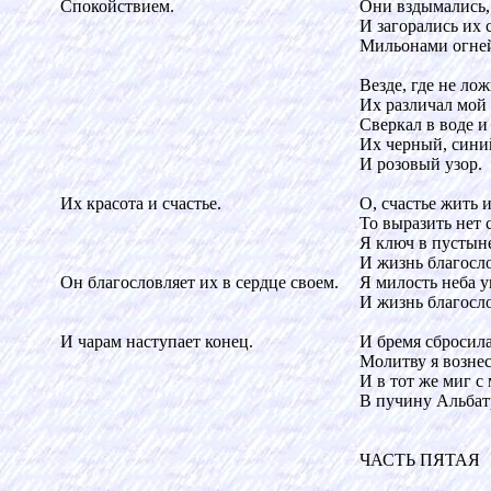
Спокойствием.
Они вздымались,
И загорались их 
Мильонами огне
Везде, где не лож
Их различал мой 
Сверкал в воде и
Их черный, сини
И розовый узор.
Их красота и счастье.
О, счастье жить 
То выразить нет 
Я ключ в пустын
И жизнь благосл
Он благословляет их в сердце своем.
Я милость неба 
И жизнь благосл
И чарам наступает конец.
И бремя сбросил
Молитву я вознес
И в тот же миг с
В пучину Альбат
ЧАСТЬ ПЯТАЯ