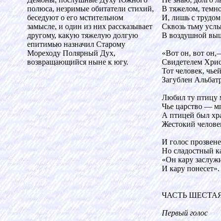
полюса, незримые обитатели стихий,
В тяжелом, темно
беседуют о его мстительном
И, лишь с трудом
замысле, и один из них рассказывает
Сквозь тьму усл
другому, какую тяжелую долгую
В воздушной вы
епитимью назначил Старому
Мореходу Полярный Дух,
«Вот он, вот он,
возвращающийся ныне к югу.
Свидетелем Хри
Тот человек, чье
Загублен Альбатр
Любил ту птицу
Чье царство — мг
А птицей был хр
Жестокий челове
И голос прозвене
Но сладостный к
«Он кару заслуж
И кару понесет».
ЧАСТЬ ШЕСТА
Первый голос