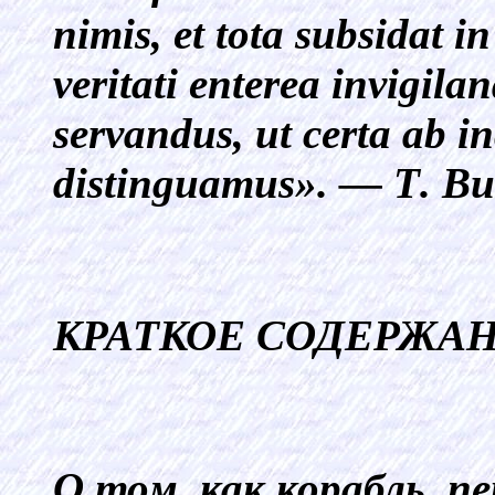
nimis, et tota subsidat in
veritati enterea invigil
servandus, ut certa ab in
distinguamus». —
Т
.
В
u
КРАТКОЕ СОДЕРЖА
О том, как корабль, п