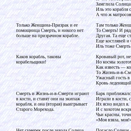
Замглила Солнца
Иль это корабля 
А что ж матросов
Только Женщина-Призрак и ее
Там только Женщ
помощница Смерть, и никого нет
То Смерть! И ряд
больше на призрачном корабле.
Другая. Та еще с
Еще костлявей и 
Иль тоже Смерть
Каков корабль, таковы
Кровавый рот, не
корабельщики!
Но космы золотом
Как известь — ко
То Жизнь-и-в-Сме
Ужасный гость в 
Кровь леденящий
Смерть и Жизнь-и-в-Смерти играют
Барк приближалс
в кости, и ставят они на экипаж
Играли в кости, с
корабля, и она (вторая) выигрывает
Их ясно видел я.
Старого Морехода.
И с хохотом вскр
Чьи красны, точн
«Моя взяла, моя!
Нет сумерек после захода Солнца.
Погасло Солнце,