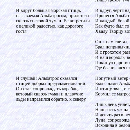
И вдруг большая морская птица,
И вдруг, чертя на
называемая Альбатросом, прилетела
Пронесся Альбат
сквозь снеговой туман. Ее встретили
И каждый, белой 
с великой радостью, как дорогого
Как будто был то 
гостя.
Хвалу Творцу во
Он к нам слетал,
Брал непривычны
И с грохотом разв
И наш корабль, в
Покинул царство
Где бесновался ш
И слушай! Альбатрос оказался
Попутный ветер с
птицей добрых предзнаменований.
Был с нами Альб
Он стал сопровождать корабль,
И птицу звал, и с
который сквозь туман и плавучие
Кормил ее матрос
льды направился обратно, к северу.
Лишь день уйдет,
Наш гость уж на 
И девять раз в в
Луна, сопровожда
Всходила в белой