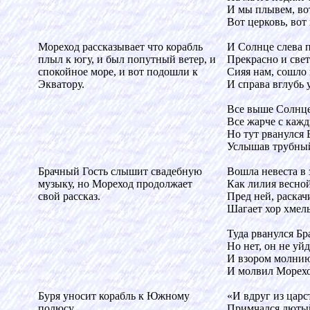
И мы плывем, во
Вот церковь, вот 
Мореход рассказывает что корабль
И Солнце слева 
плыл к югу, и был попутный ветер, и
Прекрасно и свет
спокойное море, и вот подошли к
Сияя нам, сошло
Экватору.
И справа вглубь 
Все выше Солнце
Все жарче с кажд
Но тут рванулся 
Услышав трубный
Брачный Гость слышит свадебную
Вошла невеста в 
музыку, но Мореход продолжает
Как лилия весной
свой рассказ.
Пред ней, раскачи
Шагает хор хмел
Туда рванулся Бр
Но нет, он не уйд
И взором молни
И молвил Морехо
Буря уносит корабль к Южному
«И вдруг из царс
полюсу.
Примчался люты