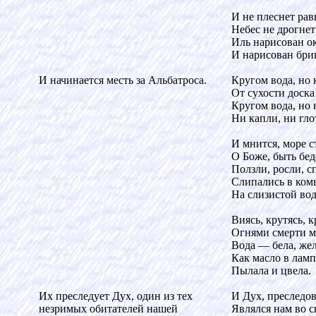
И не плеснет рав
Небес не дрогнет
Иль нарисован о
И нарисован бри
И начинается месть за Альбатроса.
Кругом вода, но 
От сухости доска
Кругом вода, но 
Ни капли, ни гло
И мнится, море 
О Боже, быть бед
Ползли, росли, с
Слипались в ком
На слизистой вод
Виясь, крутясь, 
Огнями смерти м
Вода — бела, жел
Как масло в ламп
Пылала и цвела.
Их преследует Дух, один из тех
И Дух, преследо
незримых обитателей нашей
Являлся нам во с