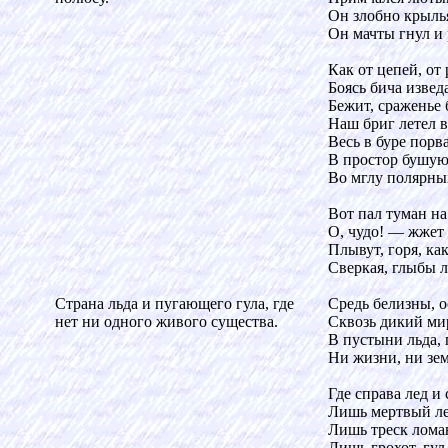
Он злобно крыль
Он мачты гнул и 
Как от цепей, от 
Боясь бича изведа
Бежит, сраженье 
Наш бриг летел в
Весь в буре порв
В простор бушую
Во мглу полярны
Вот пал туман н
О, чудо! — жжет 
Плывут, горя, ка
Сверкая, глыбы л
Страна льда и пугающего гула, где
Средь белизны, 
нет ни одного живого существа.
Сквозь дикий м
В пустыни льда, 
Ни жизни, ни зе
Где справа лед и 
Лишь мертвый ле
Лишь треск лома
Лишь грохот, гул