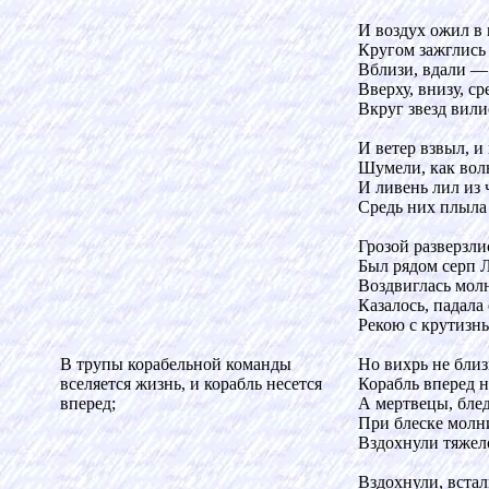
И воздух ожил в
Кругом зажглись
Вблизи, вдали —
Вверху, внизу, ср
Вкруг звезд вили
И ветер взвыл, и
Шумели, как вол
И ливень лил из 
Средь них плыла
Грозой разверзли
Был рядом серп 
Воздвиглась молн
Казалось, падала
Рекою с крутизн
В трупы корабельной команды
Но вихрь не близ
вселяется жизнь, и корабль несется
Корабль вперед н
вперед;
А мертвецы, бле
При блеске молн
Вздохнули тяжел
Вздохнули, встал