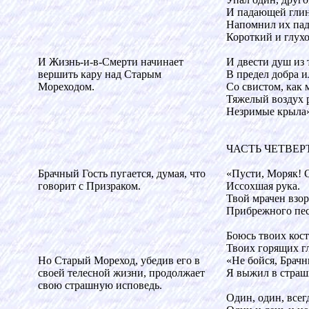
И падающей гли
Напомнил их пад
Короткий и глухо
И Жизнь-и-в-Смерти начинает
И двести душ из
вершить кару над Старым
В предел добра и
Мореходом.
Со свистом, как 
Тяжелый воздух 
Незримые крыла
ЧАСТЬ ЧЕТВЕР
Брачный Гость пугается, думая, что
«Пусти, Моряк! 
говорит с Призраком.
Иссохшая рука.
Твой мрачен взор
Прибрежного пес
Боюсь твоих кост
Твоих горящих гл
Но Старый Мореход, убедив его в
«Не бойся, Брач
своей телесной жизни, продолжает
Я выжил в страш
свою страшную исповедь.
Один, один, всег