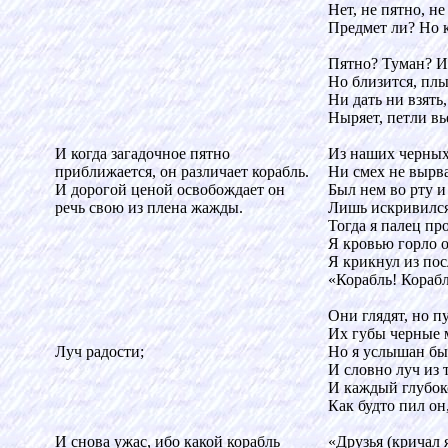
Нет, не пятно, н
Предмет ли? Но 
Пятно? Туман? И
Но близится, плы
Ни дать ни взять,
Ныряет, петли вь
И когда загадочное пятно
Из наших черных
приближается, он различает корабль.
Ни смех не вырва
И дорогой ценой освобождает он
Был нем во рту и
речь свою из плена жажды.
Лишь искривился
Тогда я палец пр
Я кровью горло 
Я крикнул из пос
«Корабль! Корабл
Они глядят, но п
Их губы черные 
Луч радости;
Но я услышан бы
И словно луч из 
И каждый глубок
Как будто пил он,
И снова ужас, ибо какой корабль
«Друзья (кричал я