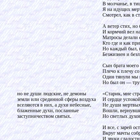
В молчанье, в ти
Я на идущих мер
Смотрел, как в с
А ветер стих, но
И кормчий вел на
Матросы делали 
Кто где и как пр
Но каждый был, 
Безжизнен и безл
Сын брата моего 
Плечо к плечу со
Один тянули мы 
Но был он — тру
но не души людские, не демоны
«Старик, мне ст
земли или срединной сферы воздуха
И сердце успокой
вселяются в них, а духи небесные,
Не души мертвых
блаженные духи, посланные
Вошли, вернувшис
заступничеством святых.
Но светлых духов
И все, с зарей ос
Вкруг мачты соб
И звуки сладост