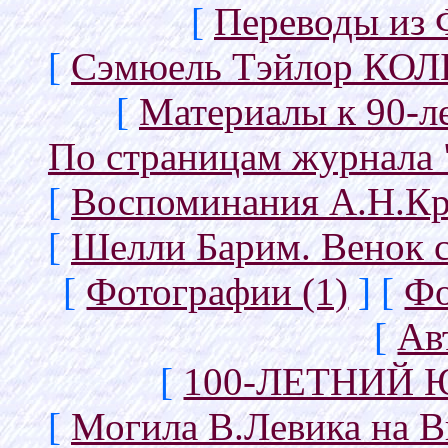
[
Переводы из
[
Сэмюель Тэйлор КОЛЬ
[
Материалы к 90-л
По страницам журна
[
Воспоминания А.Н.Кр
[
Шелли Барим. Венок с
[
Фотографии (1)
]
[
Фо
[
Ав
[
100-ЛЕТНИЙ 
[
Могила В.Левика на В