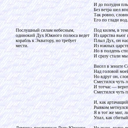
И до полудня плы
Без ветра шел вп
Так ровно, словн
Его по глади вод
Послушный силам небесным,
Под килем, в тем
одинокий Дух Южного полюса ведет
Из царства вьюг
корабль к Экватору, но требует
Плыл Дух, он нас
мести.
Из южных царств
Но в полдень сти
И сразу стали мы
Висел в зените 
Над головой мое
Но вдруг он, сло
Сместился чуть 
И тотчас — верит
Сместился чуть п
И, как артачащий
Рывком метнулся
Я в тот же миг, 
Упал, как сбитый 
Демоны, послушные Духу Южного
Не знаю, долго л