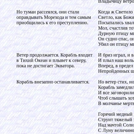
Владычицу ветр
Но туман рассеялся, они стали
Когда ж Светило 
оправдывать Морехода и тем самым
Светло, как Божи
приобщились к его преступлению.
Посыпались хвал
Мол, счастлив тот
Дурную птицу м
Он судно спас, о
Убил он птицу м
Ветер продолжается. Корабль входит
И бриз играл, и в
в Тихий Океан и плывет к северу,
И плыл наш воль
пока не достигает Экватора.
Вперед, в предел
Непройденных ш
Корабль внезапно останавливается.
Но ветер стих, но
Корабль замедлил
И все заговорили
Чтоб слышать хо
В молчанье мерт
Горячий медный 
Струит тяжелый 
Над мачтой Солнц
С Луну величино