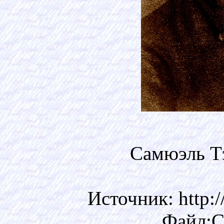
Самюэль Т
Источник: http:/
Файл:Co