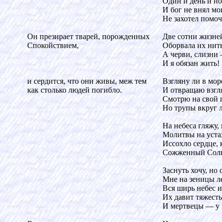
Один и день и но
И бог не внял мо
Не захотел помоч
Он презирает тварей, порожденных
Две сотни жизней
Спокойствием,
Оборвала их нить
А черви, слизни 
И я обязан жить!
и сердится, что они живы, меж тем
Взгляну ли в мо
как столько людей погибло.
И отвращаю взгл
Смотрю на свой
Но трупы вкруг л
На небеса гляжу, 
Молитвы на уста
Иссохло сердце, 
Сожженный Солн
Заснуть хочу, но
Мне на зеницы л
Вся ширь небес и
Их давит тяжесть
И мертвецы — у 