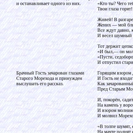
и останавливает одного из них.
«Кто ты? Чего те
Твои глаза горят!
Живей! В разгар
Жених — мой бли
Все ждут давно, 
И весел шумный 
Тот держит цепк
«И был,— он мол
«Пусти, седобор
И отпустил стари
Брачный Гость зачарован глазами
Горящим взором 
Старого Морехода и принужден
И Гость не входи
выслушать его рассказ.
Как зачарованный
Пред Старым Мо
И, покорён, сади
На камень у воро
И взором молни
И молвил Морехо
«В толпе шумят, 
На мачте поднят 