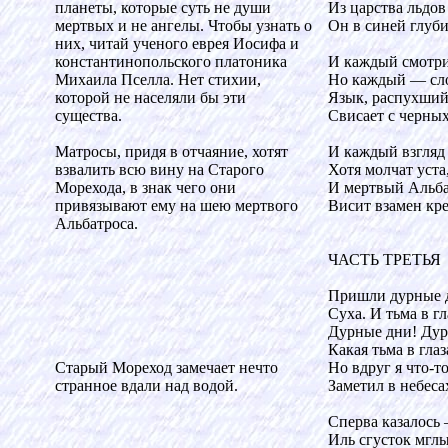
планеты, которые суть не души
Из царства льдов
мертвых и не ангелы. Чтобы узнать о
Он в синей глуби
них, читай ученого еврея Иосифа и
константинопольского платоника
И каждый смотри
Михаила Пселла. Нет стихии,
Но каждый — сло
которой не населяли бы эти
Язык, распухший
существа.
Свисает с черных
Матросы, придя в отчаяние, хотят
И каждый взгляд 
взвалить всю вину на Старого
Хотя молчат уста
Морехода, в знак чего они
И мертвый Альба
привязывают ему на шею мертвого
Висит взамен кре
Альбатроса.
ЧАСТЬ ТРЕТЬЯ
Пришли дурные д
Суха. И тьма в гл
Дурные дни! Дур
Какая тьма в глаз
Старый Мореход замечает нечто
Но вдруг я что-то
странное вдали над водой.
Заметил в небеса
Сперва казалось
Иль сгусток мглы