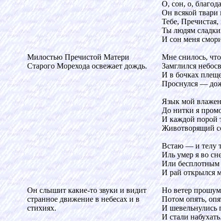
О, сон, о, благод
Он всякой твари 
Тебе, Пречистая, 
Ты людям сладкий
И сон меня смор
Милостью Пречистой Матери
Мне снилось, что
Старого Морехода освежает дождь.
Замглился небос
И в бочках плеще
Проснулся — дож
Язык мой влажен,
До нитки я пром
И каждой порой 
Животворящий с
Встаю — и телу т
Иль умер я во сн
Или бесплотным 
И рай открылся 
Он слышит какие-то звуки и видит
Но ветер прошум
странное движение в небесах и в
Потом опять, опя
стихиях.
И шевельнулись 
И стали набухать