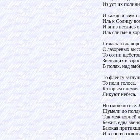
Из уст их полили
И каждый звук п
Иль к Солнцу воз
И вниз неслись о
Иль слитые в хор
Лилась то жаворо
С лазоревых высо
То сотни щебето
Звенящих в зарос
В полях, над зыб
То флейту заглуш
То пели голоса,
Которым внемля 
Ликуют небеса.
Но смолкло все.
Шумели до полдн
Так меж корней 
Бежит, едва звеня
Баюкая притихш
И в сон его клоня