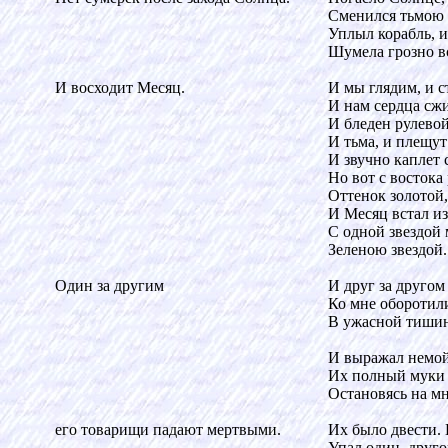
Сменился тьмою 
Уплыл корабль, 
Шумела грозно в
И восходит Месяц.
И мы глядим, и с
И нам сердца сжи
И бледен рулевой
И тьма, и плещут
И звучно каплет 
Но вот с востока
Оттенок золотой
И Месяц встал из
С одной звездой 
Зеленою звездой.
Один за другим
И друг за другом
Ко мне оборотил
В ужасной тишин
И выражал немой
Их полный муки 
Остановясь на мн
его товарищи падают мертвыми.
Их было двести. 
Упал один, другой