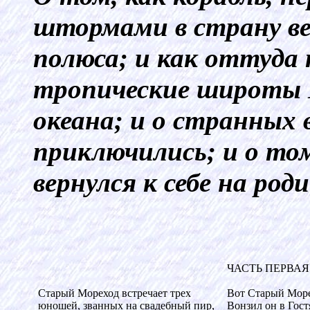
штормами в страну в
полюса; и как оттуда 
тропические широты В
океана; и о странных
приключились; и о то
вернулся к себе на роди
ЧАСТЬ ПЕРВАЯ
Старый Мореход встречает трех
Вот Старый Море
юношей, званных на свадебный пир,
Вонзил он в Гостя