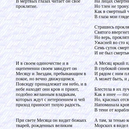
В мертвых глазах читает он свое
На лицах смертны
проклятие.
Но тлен не трону
Как в смертный ч
В глаза мои гляде
Страшись прокля
Святого ввергнет
Но верь, проклят
Ужасней во сто к
Семь суток смерт
И не был смертью
И в своем одиночестве и в
А Месяц яркий п
оцепенении своем завидует он
В глубокой синев
Месяцу и Звездам, пребывающим в
И рядом с ним пл
покое, но вечно движущимся.
А может быть, и 
Повсюду принадлежит им небо, и в
небе находят они кров и приют,
Блестела в их луч
подобно желанным владыкам,
Как в инее — пол
которых ждут с нетерпением и чей
Но, красных отсв
приход приносит тихую радость.
Напоминала кров
В тени от корабл
При свете Месяца он видит божьих
А там, за тенью к
тварей, рожденных великим
Морских я видел 