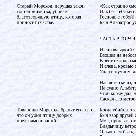
Старый Мореход, нарушая закон
«Как странно см
гостеприимства, убивает
Иль бес тебя мут
благотворящую птицу, которая
Господь с тобой
приносит счастье.
Был Альбатрос у
ЧАСТЬ ВТОРАЯ
И справа яркий 
Взошел на небос
В зените долго м
И слева, кровью 
Упал в пучину во
Нас ветер мчит, 
На судно Альбатр
Чтоб корму дал, 
Ласкал его матро
Товарищи Морехода бранят его за то,
Когда убийство я
что он убил птицу добрых
Был взор друзей 
предзнаменований.
Мол, проклят тот,
Владычицу ветро
О, как нам быть,