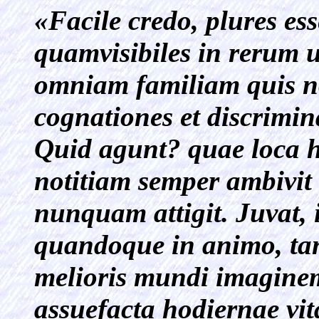
«Facile credo, plures ess
quamvisibiles in rerum 
omniam familiam quis no
cognationes et discrimi
Quid agunt? quae loca 
notitiam semper ambivi
nunquam attigit. Juvat, i
quandoque in animo, tan
melioris mundi imagine
assuefacta hodiernae vit